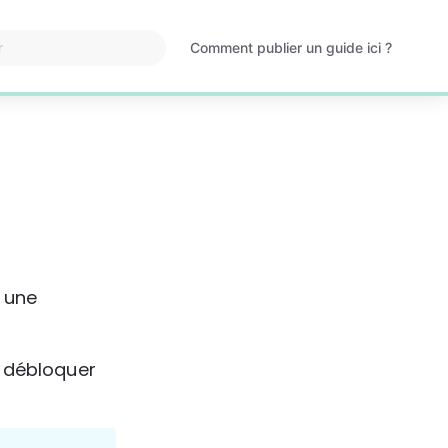
Comment publier un guide ici ?
S'ouvre
dans
un
nouvel
onglet
 une 
t débloquer 