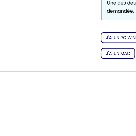
Une des deux
demandée.
J'AI UN PC W
J'AI UN MAC
0%