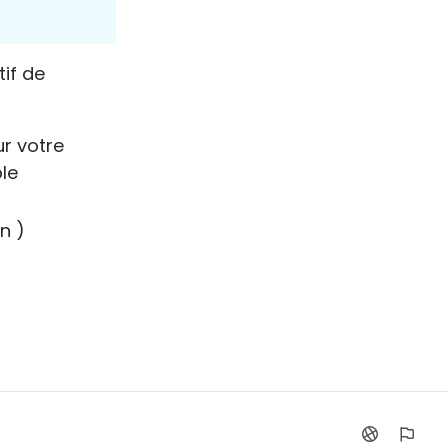
if de 
r votre 
le 
n )