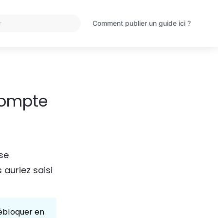
Comment publier un guide ici ?
S'ouvre
dans
un
nouvel
onglet
 compte
se
auriez saisi 
ébloquer en 