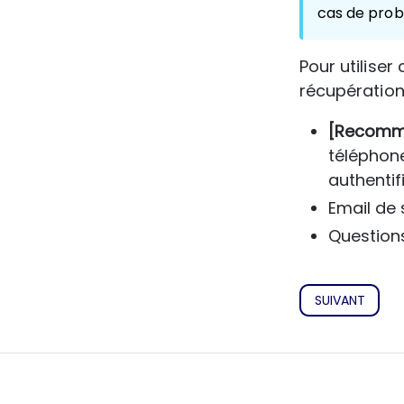
cas de pro
Pour utiliser
récupération
[Recomm
téléphone
authentif
Email de
Question
SUIVANT